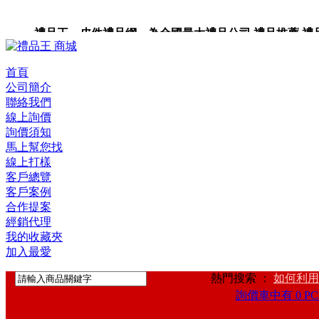
禮品王 皮件禮品網 為全國最大禮品公司,禮品推薦,禮品,贈
卡,企業禮品,禮品小物,高級禮品,禮品網站。
首頁
公司簡介
聯絡我們
線上詢價
詢價須知
馬上幫您找
線上打樣
客戶總覽
客戶案例
合作提案
經銷代理
我的收藏夾
加入最愛
熱門搜索 ：
如何利用
詢價車中有 0 PC