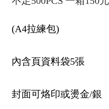
不足500PCS
一箱150
(A4拉練包)
內含頁資料袋5張
封面可烙印或燙金/銀