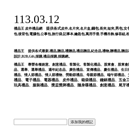
113.03.12
提供各式
,
,
,
錢包
,
,
,
男包
,
女
禮品王
皮件禮品網
皮件
名片夾
名片盒
長夾
短夾
,
,
,
,
,
,
,
,
,
,
包
後背包
電腦包
公事包
旅行袋
記事本
鑰匙包
萬用手冊
手機吊飾
修容組
,
,
,
,
,
,
,
禮品王
提供各式最新
禮品
贈品
禮贈品
禮品贈品
紀念品
禮物
贈禮品
,
贈品
。
設計
,
B2B
,
Gift
,
採購
,
禮品採購
,
採購網
禮品王
專營各種
創意
、
創意禮品
、
客製化
、
客製化禮品
、
股東會
、
股東會
品
、
選舉
、
選舉禮品
、
週年紀念品
、
廣告禮品
、
宣傳禮品
、
慶生禮品
、
生日
禮品
、
情人節禮品
、
情人節禮物
、
勞動節禮品
、
母親節禮品
、
端午節禮品
、
禮品
、
電子
禮品
、
電器
禮品
、
皮件
禮品
、
箱袋
禮品
、
鐘錶
禮品
、
五金
玩具
禮品
、
服裝
禮品
、
獎盃獎牌
禮品
、
隨身碟
禮品
、
創意
禮品
、
尾牙