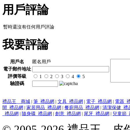
用戶評論
暫時還沒有任何用戶評論
我要評論
用戶名
匿名用戶
電子郵件地址
評價等級
1
2
3
4
5
驗證碼
禮品王 商城
|
筆_禮品網
|
文具_禮品網
|
電子_禮品網
|
電器_
閒_禮品網
|
家居用品_禮品網
|
餐廚用品_禮品網
|
清潔保健_禮
_禮品網
|
隨身碟_禮品網
|
創意_禮品網
|
尾牙_禮品網
|
兒童節_
© 2005-2026 禮品