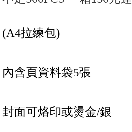
(A4拉練包)
內含頁資料袋5張
封面可烙印或燙金/銀