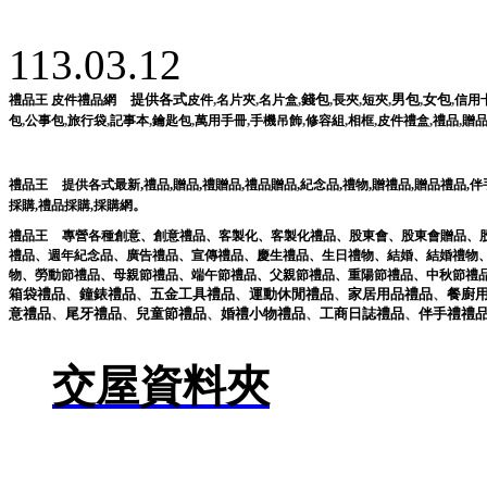
113.03.12
提供各式
,
,
,
錢包
,
,
,
男包
,
女包
,
禮品王
皮件禮品網
皮件
名片夾
名片盒
長夾
短夾
信用
,
,
,
,
,
,
,
,
,
,
,
包
公事包
旅行袋
記事本
鑰匙包
萬用手冊
手機吊飾
修容組
相框
皮件禮盒
禮品
贈
,
,
,
,
,
,
,
禮品王
提供各式最新
禮品
贈品
禮贈品
禮品贈品
紀念品
禮物
贈禮品
,
贈品禮品
,
伴
。
採購
,
禮品採購
,
採購網
禮品王
專營各種
創意
、
創意禮品
、
客製化
、
客製化禮品
、
股東會
、
股東會贈品
、
禮品
、
週年紀念品
、
廣告禮品
、
宣傳禮品
、
慶生禮品
、
生日禮物
、
結婚
、
結婚禮物
物
、
勞動節禮品
、
母親節禮品
、
端午節禮品
、
父親節禮品
、
重陽節禮品
、
中秋節禮
箱袋
禮品
、
鐘錶
禮品
、
五金工具
禮品
、
運動休閒
禮品
、
家居用品
禮品
、
餐廚
意
禮品
、
尾牙
禮品
、
兒童節
禮品
、
婚禮小物
禮品
、
工商日誌
禮品
、
伴手禮
禮
交屋資料夾