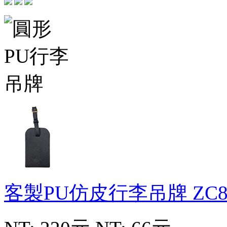
客製PU仿皮行李吊牌
ZC8