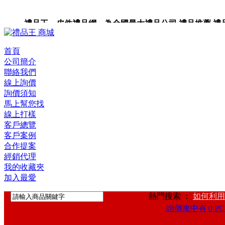
禮品王 皮件禮品網 為全國最大禮品公司,禮品推薦,禮品,贈
卡,企業禮品,禮品小物,高級禮品,禮品網站。
首頁
公司簡介
聯絡我們
線上詢價
詢價須知
馬上幫您找
線上打樣
客戶總覽
客戶案例
合作提案
經銷代理
我的收藏夾
加入最愛
熱門搜索 ：
如何利用
詢價車中有 0 PC