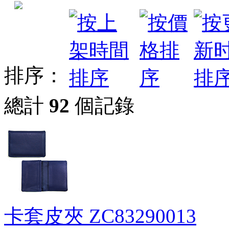
排序：
總計
92
個記錄
卡套皮夾
ZC83290013