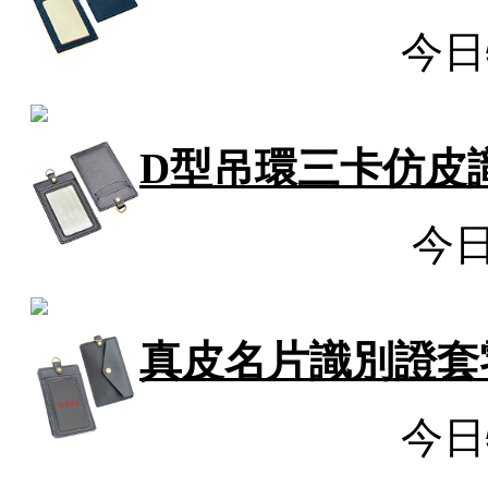
今日
D型吊環三卡仿皮
今
真皮名片識別證套零
今日