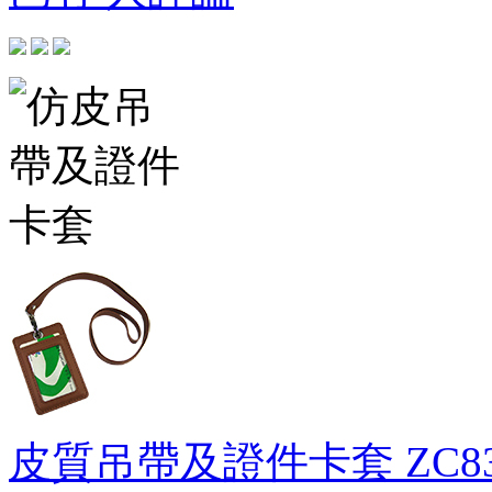
皮質吊帶及證件卡套
ZC8