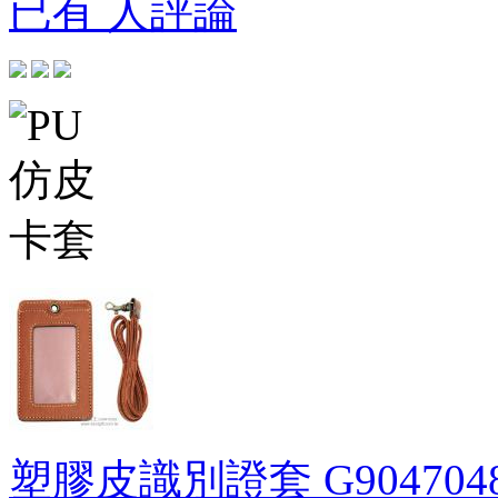
已有 人評論
塑膠皮識別證套
G904704