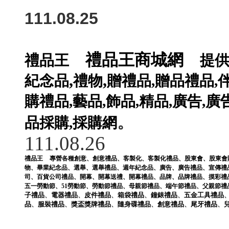
111.08.25
禮品王商城網
禮品王
提
,
,
紀念品
禮物
贈禮品
,
贈品禮品
,
購禮品
,
藝品
,
飾品
,
精品
,
廣告
,
廣
。
品採購
,
採購網
111.08.26
禮品王
專營各種
創意
、
創意禮品
、
客製化
、
客製化禮品
、
股東會
、
股東會
物
、
畢業紀念品
、
選舉
、
選舉禮品
、
週年紀念品
、
廣告
、
廣告禮品
、
宣傳禮
司
、
百貨公司禮品
、
開幕
、
開幕送禮
、
開幕禮品
、
品牌
、
品牌禮品
、
摸彩禮
五一勞動節
、
51勞動節
、
勞動節禮品
、
母親節禮品
、
端午節禮品
、
父親節禮
子
禮品
、
電器
禮品
、
皮件
禮品
、
箱袋
禮品
、
鐘錶
禮品
、
五金工具
禮品
品
、
服裝
禮品
、
獎盃獎牌
禮品
、
隨身碟
禮品
、
創意
禮品
、
尾牙
禮品
、