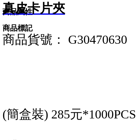
真皮卡片夾
商品屬性
商品標記
商品貨號： G30470630
(簡盒裝) 285元*1000PCS