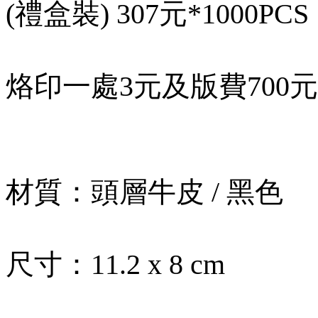
(禮盒裝) 307元*1000PCS
烙印一處3元及版費700
材質：頭層牛皮 / 黑色
尺寸：11.2 x 8 cm